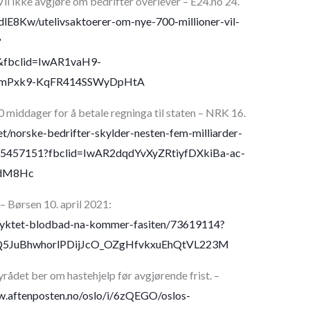
Vil ikke avgjøre om bedrifter overlever – E24.no 24.
i/dlE8Kw/utelivsaktoerer-om-nye-700-millioner-vil-
?
&fbclid=IwAR1vaH9-
kmPxk9-KqFR414SSWyDpHtA
 middager for å betale regninga til staten – NRK 16.
et/norske-bedrifter-skylder-nesten-fem-milliarder-
-1.15457151?fbclid=IwAR2dqdYvXyZRtiyfDXkiBa-ac-
PdM8Hc
 Børsen 10. april 2021:
/fryktet-blodbad-na-kommer-fasiten/73619114?
Q5JuBhwhorlPDijJcO_OZgHfvkxuEhQtVL223M
yrådet ber om hastehjelp før avgjørende frist. –
w.aftenposten.no/oslo/i/6zQEGO/oslos-