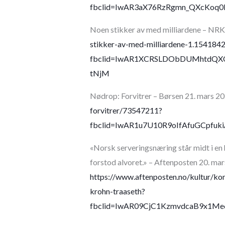
fbclid=IwAR3aX76RzRgmn_QXcKoq0
Noen stikker av med milliardene – NRK
stikker-av-med-milliardene-1.154184
fbclid=IwAR1XCRSLDObDUMhtdQ
tNjM
Nødrop: Forvitrer – Børsen 21. mars 2
forvitrer/73547211?
fbclid=IwAR1u7U10R9oIfAfuGCpfu
«Norsk serveringsnæring står midt i en h
forstod alvoret.» – Aftenposten 20. ma
https://www.aftenposten.no/kultur/kom
krohn-traaseth?
fbclid=IwAR09CjC1KzmvdcaB9x1M