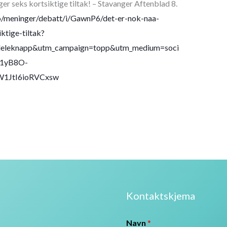
er seks kortsiktige tiltak! – Stavanger Aftenblad 8.
o/meninger/debatt/i/GawnP6/det-er-nok-naa-
ktige-tiltak?
deleknapp&utm_campaign=topp&utm_medium=soci
71yB8O-
1JtI6ioRVCxsw
Kontaktskjema
Navn
*