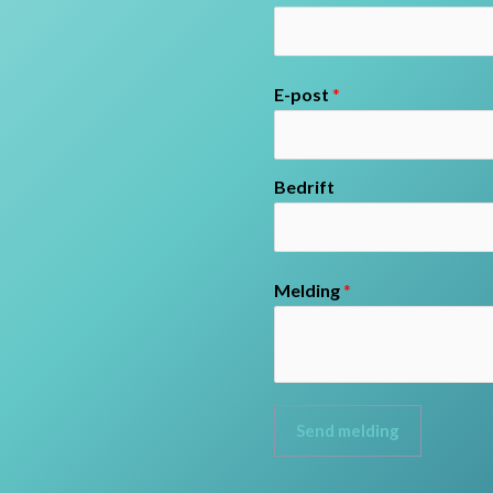
E-post
*
Bedrift
Melding
*
Send melding