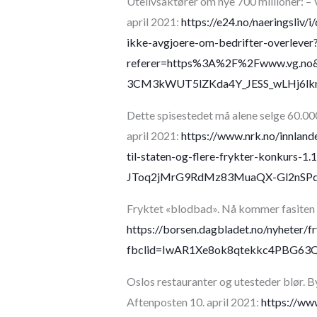
Utelivsaktører om nye 700 millioner: – 
april 2021:
https://e24.no/naeringsliv/
ikke-avgjoere-om-bedrifter-overlever
referer=https%3A%2F%2Fwww.vg.no
3CM3kWUT5lZKda4Y_JESS_wLHj6l
Dette spisestedet må alene selge 60.000
april 2021:
https://www.nrk.no/innland
til-staten-og-flere-frykter-konkurs
JToq2jMrG9RdMz83MuaQX-Gl2nS
Fryktet «blodbad». Nå kommer fasiten –
https://borsen.dagbladet.no/nyheter
fbclid=IwAR1Xe8ok8qtekkc4PBG63
Oslos restauranter og utesteder blør. B
Aftenposten 10. april 2021:
https://ww