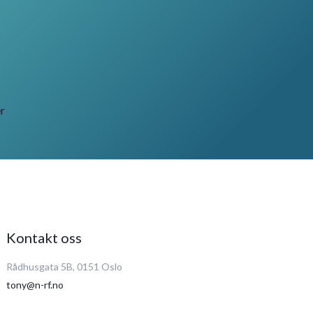
r
Kontakt oss
Rådhusgata 5B, 0151 Oslo
tony@n-rf.no