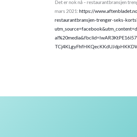
Det er nok nå – restaurantbransjen treng
mars 2021:
https://www.aftenbladet.n
restaurantbransjen-trenger-seks-kortsi
utm_source=facebook&utm_content=
al%20media&fbclid=IwAR3KtPE16i5
TCj4KLgyFhfHKQecKKdUJdpHKKDW