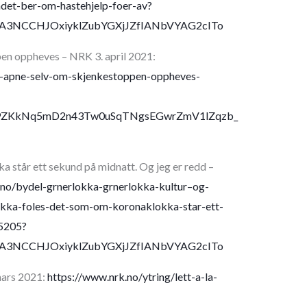
adet-ber-om-hastehjelp-foer-av?
kiA3NCCHJOxiyklZubYGXjJZfIANbVYAG2cITo
en oppheves – NRK 3. april 2021:
a-apne-selv-om-skjenkestoppen-oppheves-
x9ZKkNq5mD2n43Tw0uSqTNgsEGwrZmV1lZqzb_
 står ett sekund på midnatt. Og jeg er redd –
o.no/bydel-grnerlokka-grnerlokka-kultur–og-
okka-foles-det-som-om-koronaklokka-star-ett-
95205?
kiA3NCCHJOxiyklZubYGXjJZfIANbVYAG2cITo
mars 2021:
https://www.nrk.no/ytring/lett-a-la-