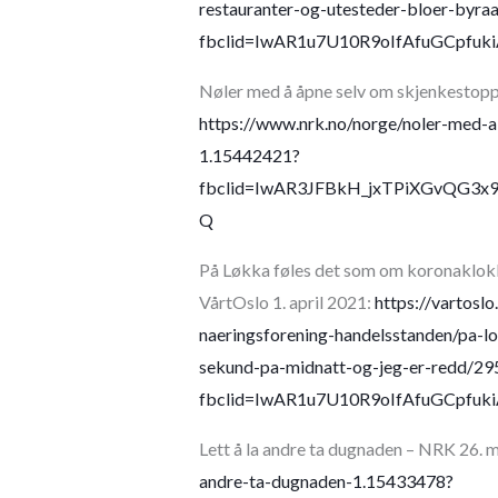
restauranter-og-utesteder-bloer-byra
fbclid=IwAR1u7U10R9oIfAfuGCpfu
Nøler med å åpne selv om skjenkestopp
https://www.nrk.no/norge/noler-med-
1.15442421?
fbclid=IwAR3JFBkH_jxTPiXGvQG3
Q
På Løkka føles det som om koronaklokka
VårtOslo 1. april 2021:
https://vartosl
naeringsforening-handelsstanden/pa-l
sekund-pa-midnatt-og-jeg-er-redd/2
fbclid=IwAR1u7U10R9oIfAfuGCpfu
Lett å la andre ta dugnaden – NRK 26. 
andre-ta-dugnaden-1.15433478?