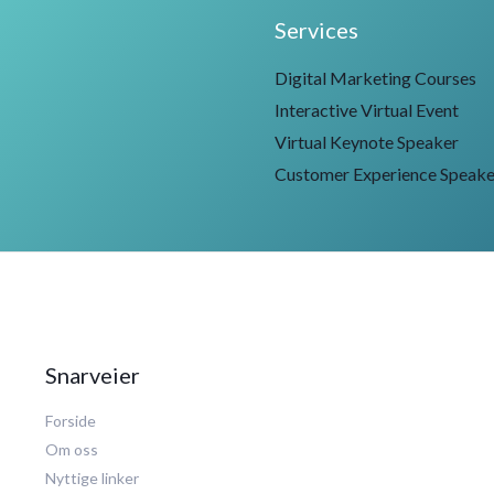
Services
Digital Marketing Courses
Interactive Virtual Event
Virtual Keynote Speaker
Customer Experience Speake
Snarveier
Forside
Om oss
Nyttige linker