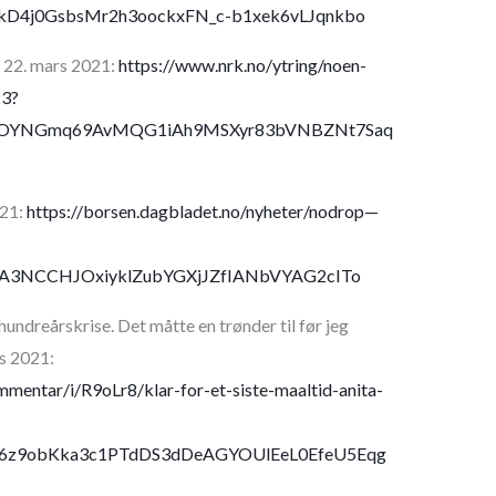
kD4j0GsbsMr2h3oockxFN_c-b1xek6vLJqnkbo
 22. mars 2021:
https://www.nrk.no/ytring/noen-
23?
XOYNGmq69AvMQG1iAh9MSXyr83bVNBZNt7Saq
021:
https://borsen.dagbladet.no/nyheter/nodrop—
kiA3NCCHJOxiyklZubYGXjJZfIANbVYAG2cITo
undreårskrise. Det måtte en trønder til før jeg
rs 2021:
mentar/i/R9oLr8/klar-for-et-siste-maaltid-anita-
e6z9obKka3c1PTdDS3dDeAGYOUlEeL0EfeU5Eqg