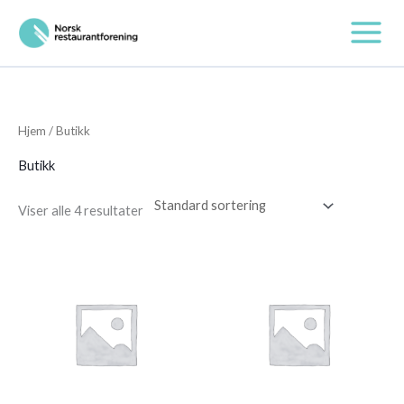
Hopp
rett
til
innholdet
Hjem
/ Butikk
Butikk
Viser alle 4 resultater