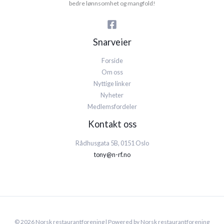
bedre lønnsomhet og mangfold!
Snarveier
Forside
Om oss
Nyttige linker
Nyheter
Medlemsfordeler
Kontakt oss
Rådhusgata 5B, 0151 Oslo
tony@n-rf.no
© 2026 Norsk restaurantforening | Powered by Norsk restaurantforening