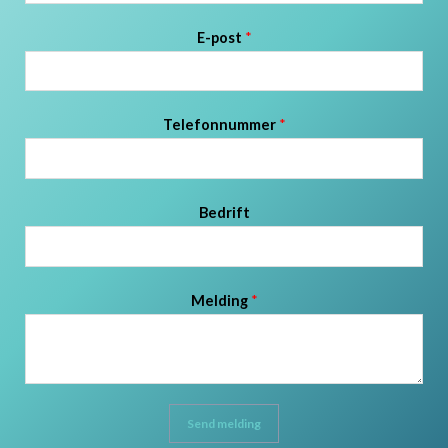
E-post
*
Telefonnummer
*
Bedrift
Melding
*
Send melding